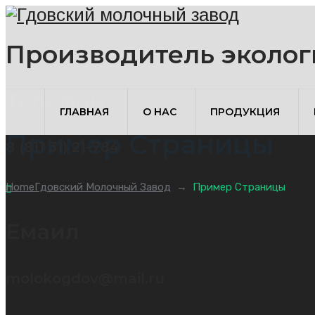
Производитель эколог
Телефон
ГЛАВНАЯ
О НАС
ПРОДУКЦИЯ
Пример Страницы
8 (811 31) 21-784
Home
Гдовский Молочный Завод
→
Пример Страницы
Емаил
molokogdov@mail.ru