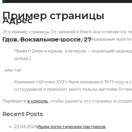
Пример страницы
Адрес
Это пример страницы. От записей в блоге она отличается т
Гдов, Вокзальное шоссе, 27
сайтов обычно рассказывают о себе потенциальным посетит
Привет! Днём я курьер, а вечером — подающий надежды
дождь.)
…или так:
Компания «Штучки XYZ» была основана в 1971 году и с
сотрудников и приносит много пользы жителям Готэма
Перейдите
в консоль
, чтобы удалить эту страницу и создат
Recent Posts
22.04.2024
Ищем логистических партнеров