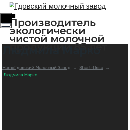
Toggle
Производитель
Menu
экологически
чистой молочной
продукции 85 лет
Людмила Марко
Home
Гдовский Молочный Завод
→
Short-Desc
→
Людмила Марко